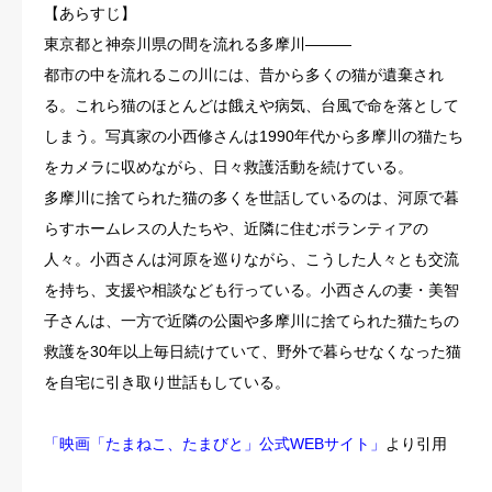
【あらすじ】
東京都と神奈川県の間を流れる多摩川———
都市の中を流れるこの川には、昔から多くの猫が遺棄され
る。これら猫のほとんどは餓えや病気、台風で命を落として
しまう。写真家の小西修さんは1990年代から多摩川の猫たち
をカメラに収めながら、日々救護活動を続けている。
多摩川に捨てられた猫の多くを世話しているのは、河原で暮
らすホームレスの人たちや、近隣に住むボランティアの
人々。小西さんは河原を巡りながら、こうした人々とも交流
を持ち、支援や相談なども行っている。小西さんの妻・美智
子さんは、一方で近隣の公園や多摩川に捨てられた猫たちの
救護を30年以上毎日続けていて、野外で暮らせなくなった猫
を自宅に引き取り世話もしている。
「映画「たまねこ、たまびと」公式WEBサイト」
より引用